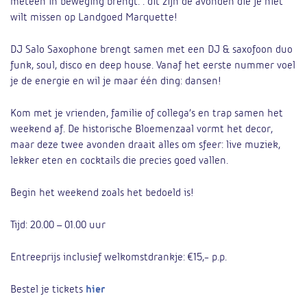
meteen in beweging brengt: : dit zijn de avonden die je niet
wilt missen op Landgoed Marquette!
DJ Salo Saxophone brengt samen met een DJ & saxofoon duo
funk, soul, disco en deep house. Vanaf het eerste nummer voel
je de energie en wil je maar één ding: dansen!
Kom met je vrienden, familie of collega’s en trap samen het
weekend af. De historische Bloemenzaal vormt het decor,
maar deze twee avonden draait alles om sfeer: live muziek,
lekker eten en cocktails die precies goed vallen.
Begin het weekend zoals het bedoeld is!
Tijd: 20.00 – 01.00 uur
Entreeprijs inclusief welkomstdrankje: €15,- p.p.
Bestel je tickets
hier