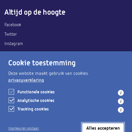
Altijd op de hoogte
Facebook
Twitter
Instagram
Ook handig
Cookie toestemming
Deze website maakt gebruik van cookies.
Heemskerk Zee van tijd
privacyverklaring
Gemeente Heemskerk
Functionele cookies
i
Wat is er te doen?
Analytische cookies
i
Tracking cookies
i
Alles accepteren
Voorkeuren opslaan
Privacy
Mail de redactie