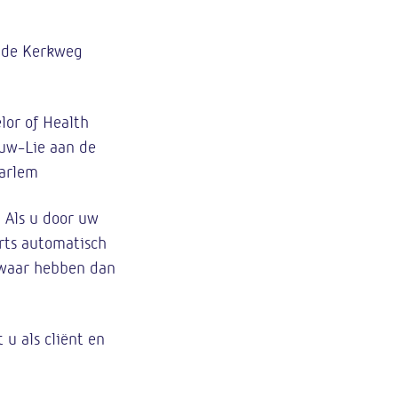
n de Kerkweg
lor of Health
ouw-Lie aan de
aarlem
 Als u door uw
rts automatisch
zwaar hebben dan
u als cliënt en