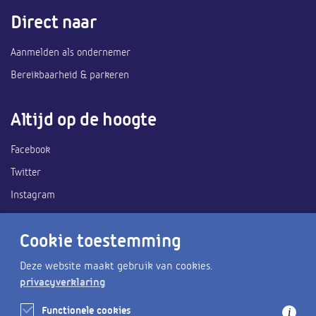
Direct naar
Aanmelden als ondernemer
Bereikbaarheid & parkeren
Altijd op de hoogte
Facebook
Twitter
Instagram
Ook handig
Cookie toestemming
Deze website maakt gebruik van cookies.
Heemskerk Zee van tijd
privacyverklaring
Gemeente Heemskerk
Functionele cookies
i
Wat is er te doen?