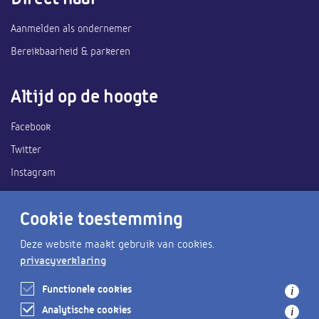
Aanmelden als ondernemer
Bereikbaarheid & parkeren
Altijd op de hoogte
Facebook
Twitter
Instagram
Ook handig
Cookie toestemming
Deze website maakt gebruik van cookies.
Heemskerk Zee van tijd
privacyverklaring
Gemeente Heemskerk
Functionele cookies
i
Wat is er te doen?
Analytische cookies
i