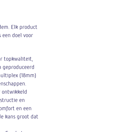
dem. Elk product
 een doel voor
 topkwaliteit,
n geproduceerd
multiplex (18mm)
genschappen.
 ontwikkeld
structie en
omfort en een
e kans groot dat