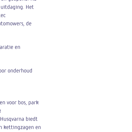
 uitdaging. Het
tec
utomowers, de
aratie en
 Voor onderhoud
en voor bos, park
k
. Husqvarna biedt
an kettingzagen en