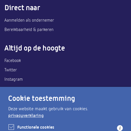
Direct naar
Aanmelden als ondernemer
Bereikbaarheid & parkeren
Altijd op de hoogte
Facebook
Twitter
Instagram
Ook handig
Cookie toestemming
Deze website maakt gebruik van cookies.
Heemskerk Zee van tijd
privacyverklaring
Gemeente Heemskerk
Functionele cookies
i
Wat is er te doen?