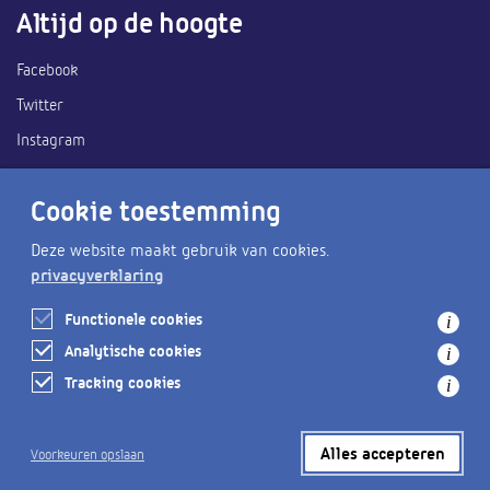
Altijd op de hoogte
Facebook
Twitter
Instagram
Ook handig
Cookie toestemming
Deze website maakt gebruik van cookies.
Heemskerk Zee van tijd
privacyverklaring
Gemeente Heemskerk
Functionele cookies
i
Wat is er te doen?
Analytische cookies
i
Tracking cookies
i
Alles accepteren
Voorkeuren opslaan
Privacy
Mail de redactie